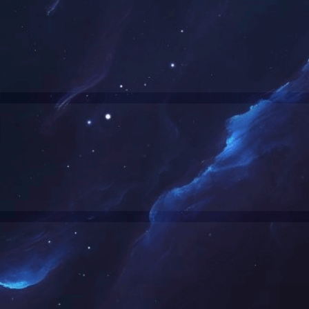
当前的位置：
首页
联系我们
>
联系人：
赵经理
手机号：
15237103479
给我留言
发送邮件
地图导航
2D地图
街景地图