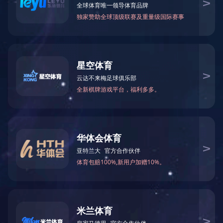
*
联系人：
*
联系电话：
邮箱：
*
验证码：
确认提交
取消返回
华体会官方端网站登录入口,主营 郑州数控车床加工 ，郑州自动化设备定
制，郑州钣金折弯，郑州cnc数控加工，郑州 非标定制等业务,有意向的客
户请咨询我们，联系电话：15237103479
CopyRight © 版权所有:
华体会官方端网站登录入口
网站地图
XML
商情信息
备案号:
豫ICP备17039936号-4