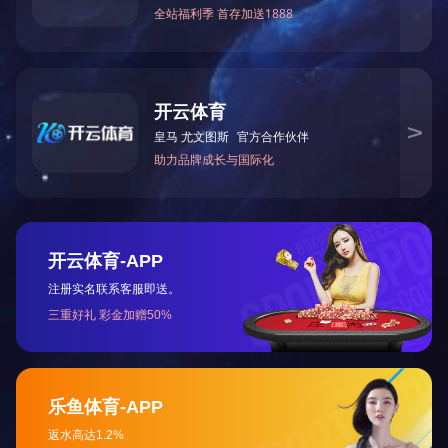
华体会官方端网站登录入口
数控车床加工-cnc加工
郑州机械加工-郑州数控加工-钣金折弯-鹤鹏机械
精密数控加工cnc零件
华体会官方端网站登录入口,主营 郑州数控车床加工 ，郑州自动化设备定
制，郑州钣金折弯，郑州cnc数控加工，郑州 非标定制等业务,有意向的客
户请咨询我们，联系电话：15237103479
CopyRight © 版权所有:
华体会官方端网站登录入口
网站地图
XML
商情信息
备案号:
豫ICP备17039936号-4