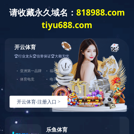
郑州大龙门加工 大龙门机械加工 五轴加工
联系人：
赵经理