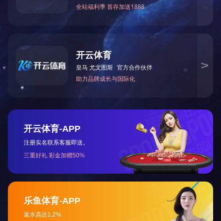
河南机械加工中心-机械加工价格-郑州机械加工报价
河南五金加工厂-郑州机械五金加工-车床五金加工
机械加工
郑州数控车床加工-车床加工价格-精密车床加工厂
华体会官方端网站登录入口,主营 郑州数控车床加工 ，郑州自动化设备定
制，郑州钣金折弯，郑州cnc数控加工，郑州 非标定制等业务,有意向的客
户请咨询我们，联系电话：15237103479
CopyRight © 版权所有:
华体会官方端网站登录入口
网站地图
XML
商情信息
备案号:
豫ICP备17039936号-4
MK网页版登录入口
|
开云官方网页版
|
华体会官方网页版
|
开云网页版·官方版在线登
入
|
华体会官方端网站登录入口
|
开云体育(中国)官方网站
|
米兰平台
|
星空体育平台