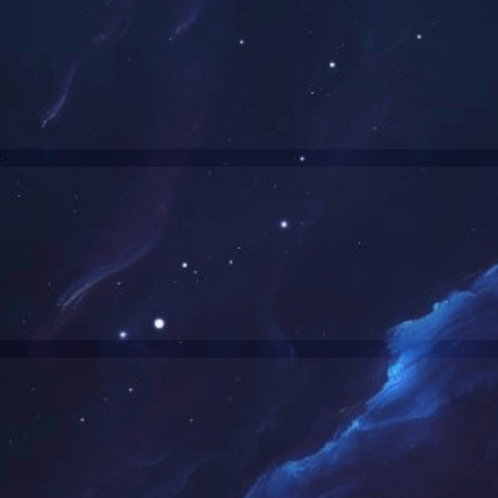
当前的位置：
首页
华体会(中国)
cnc数控加工
>
>
CNC加工铝制轴
联系人：
赵经理
手机号：
152371034
固话：
0371-5706
地址：
郑州中原
留言咨
分享：