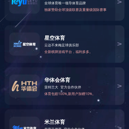
贵州cnc车床加工报价表,cnc机械加工哪家好
2023-10-26
青海车床加工价格,CNC车床加工报价表
2021-12-12
共 4 条记录 1 页
华体会官方端网站登录入口,主营 郑州数控车床加工 ，郑州自动化设备定
制，郑州钣金折弯，郑州cnc数控加工，郑州 非标定制等业务,有意向的客
户请咨询我们，联系电话：15237103479
CopyRight © 版权所有:
华体会官方端网站登录入口
网站地图
XML
商情信息
备案号:
豫ICP备17039936号-4
MK网页版登录入口
|
开云官方网页版
|
华体会官方网页版
|
开云网页版·官方版在线登
入
|
华体会官方端网站登录入口
|
开云体育(中国)官方网站
|
米兰平台
|
星空体育平台